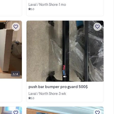
Laval / North Shore
1 mo
•
5.0
Deux base de lit (somalier) queen en
bonne état Faite votre offre À venir
chercher sur place au H7Y Autre items
aussi disponible à vendre Plusieurs fils
View more
et télé-série en DVD et blu-ray DVD
vierge ...
1 / 4
push bar bumper pro guard 500$
Laval / North Shore
3 wk
•
5.0