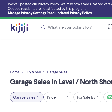
Skip
We’ve updated our Privacy Policy. We may now share a hashed version o
to
Quebec residents are not affected by this program.
main
Manage Privacy Settings
Read updated Privacy Policy
content
What are you looking for?
Home
Buy & Sell
Garage Sales
Garage Sales in Laval / North Sho
Garage Sales
Price
For Sale By
NE