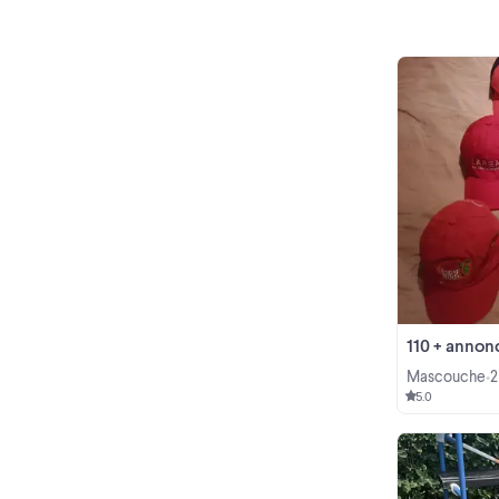
110 + annonces ca
Mascouche
2
•
5.0