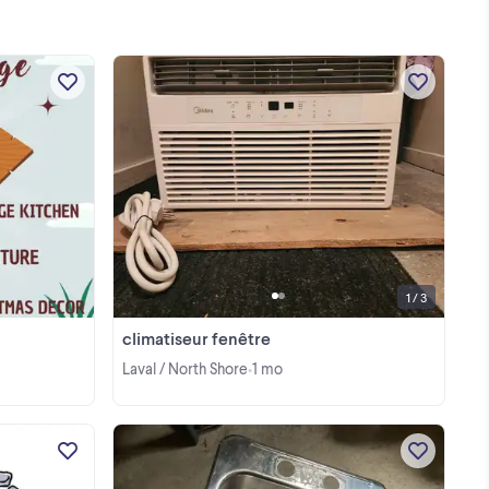
R
Everything must go! Household
products, Framed Pictures, Carpets,
age
Furniture, Glassware, etc.
R
1 / 3
climatiseur fenêtre
Laval / North Shore
1 mo
•