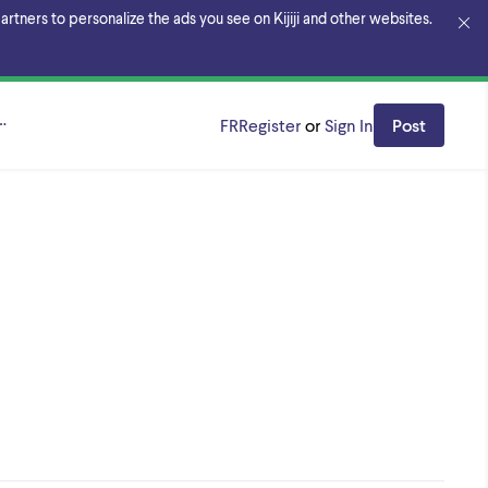
rtners to personalize the ads you see on Kijiji and other websites.
hore
FR
Register
or
Sign In
Post