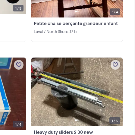
1 / 5
1 / 4
Petite chaise berçante grandeur enfant
Laval / North Shore
17 hr
•
All. New ….
View more
1 / 6
1 / 4
Heavy duty sliders $ 30 new