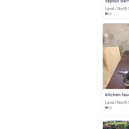
vapour barr
Laval / North
5.0
kitchen fau
Laval / North
5.0