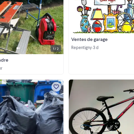
Échafaudage prix 60. Nettoyeur 
pression. 50. Banc de travail pliable 
View more
Ventes de garage
Repentigny
3 d
•
1 / 2
ndre
hr
250.00 Junk Removal- Ramassage 
debris ! In Laval Quick and fast serv
Dumpster service available..
Demolition , Metal, Furniture, Woo
View more
Construction material! And muc
more! 514/802/7888 $250 ...