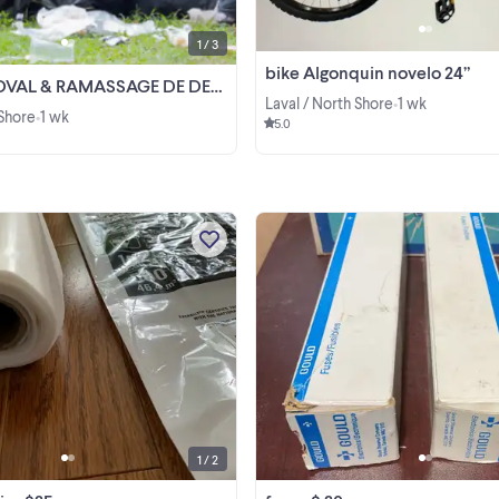
1 / 3
bike Algonquin novelo 24”
AL & RAMASSAGE DE DEBRIS
Laval / North Shore
1 wk
•
 Shore
1 wk
•
5.0
New 102 inch x 34 feet
View more
1 / 2