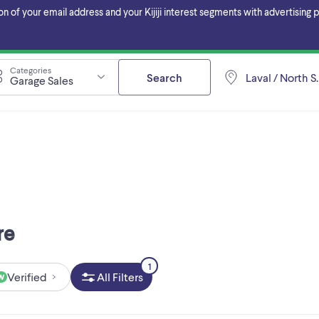
f your email address and your Kijiji interest segments with advertising pa
Categories
Search
Laval / North S
Garage Sales
re
1
Verified
All Filters
W