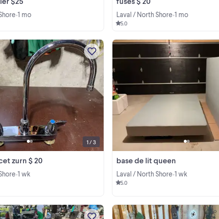
ier $25
fuses $ 20
 Shore
1 mo
Laval / North Shore
1 mo
•
•
5.0
Used good condition
View more
1 / 3
cet zurn $ 20
base de lit queen
 Shore
1 wk
Laval / North Shore
1 wk
•
•
5.0