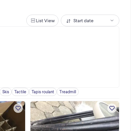
List View
Start date
Skis
Tactile
Tapis roulant
Treadmill
Set of 36 Brand new, 12oz (355ml)