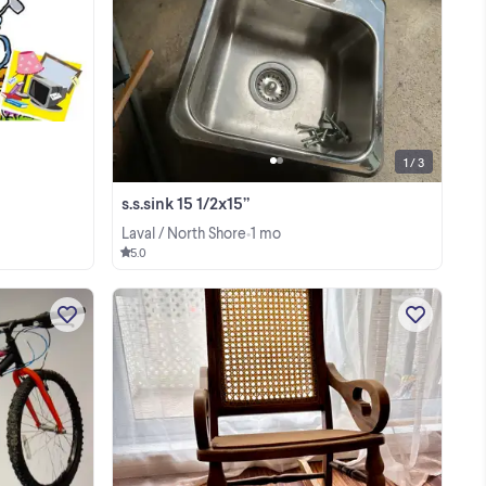
Voir annonces!
à
25.
1 / 3
s.s.sink 15 1/2x15”
Laval / North Shore
1 mo
•
5.0
de
Like new, very lightly used $. 60
ice!
View more
d,
h