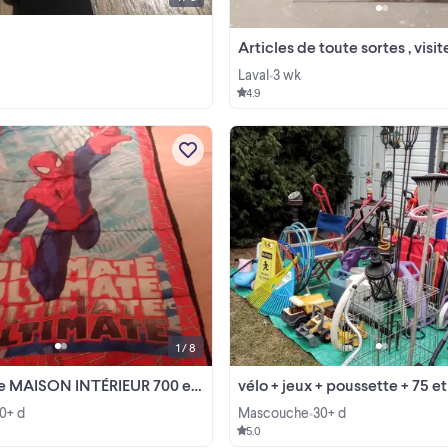
Articles de toute sortes , visi
Laval
3 wk
•
4.9
TOUS LE MOIS Mascouche JUIN 2
MÉGA VENTE À QUI LA CHANCE !
CAUSE DÉCÈS !!! Premier arriver
premier servi !! Maison non fumeur
View more
sans animaux De tous pour un prem
logement ou maison !!! VENTE ...
1 / 8
N INTÉRIEUR 700 et + objets !! AUBAINE
vélo + jeux + poussette + 75 et plus tous le
0+ d
Mascouche
30+ d
•
5.0