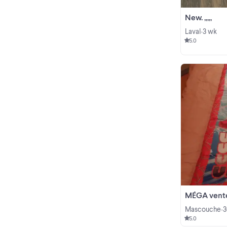
New. ,,,,,
Laval
3 wk
•
5.0
MÉGA vente MAISO
Mascouche
3
•
5.0