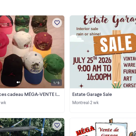
TOUS LE MOIS DE JUIN 2026 SU
RENDEZ - VOUS Mascouche
LANAUDIÈRE MÉGA VENTE de gar
INTÉRIEUR dans une maison !! 110
View more
annonces et plus LIQUIDATION
AVANT FERMETURE ! VENTE PA
TÉLÉPHONE SEULEMENT ...
1 / 9
deau MÉGA-VENTE INTÉRIEUR tous JUIN 2026
Estate Garage Sale
 wk
Montreal
2 wk
•