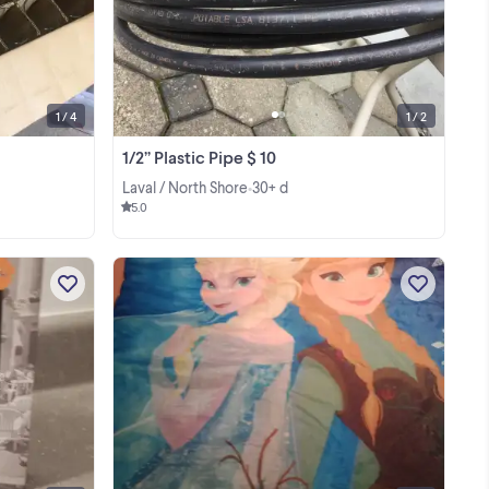
View more
1 / 4
1 / 2
1/2’’ Plastic Pipe $ 10
Laval / North Shore
30+ d
•
5.0
Article divers = De $1.00 @ $5.00 2
albums pour placer des photos hauteur
7 pouces X largeur 6 pouces 52 pages
double $2.00 ch. Vases en verre sur
View more
support de métal couleur bronze ,
chandeliers à ...