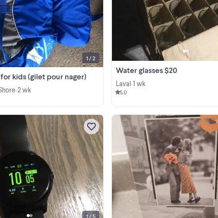
Inflatable for kids 15$$
View more
1 / 2
Water glasses $20
 for kids (gilet pour nager)
Laval
1 wk
•
 Shore
2 wk
•
5.0
Extra thin $ 20
View more
1 / 5