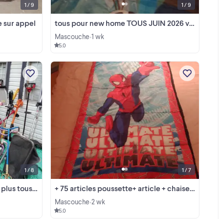
1 / 9
1 / 9
te sur appel
tous pour new home TOUS JUIN 2026 voir photos + 75 annonces
Mascouche
1 wk
•
5.0
026
MASCOUCHE livraison possible
!!
poussette 25 $ jouet 10$ voir tous mes
annonces Vente RAPIDE par
 et
TÉLÉPHONE seulement 514 625-6704
View more
ier
merci articles disponibles
1 / 8
1 / 7
 mois JUIN 2026
+ 75 articles poussette+ article + chaise IKÉA et + juin 2026
Mascouche
2 wk
•
5.0