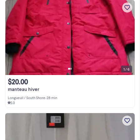
1 / 6
$20.00
manteau hiver
Longueuil / South Shore
•
28 min
5.0