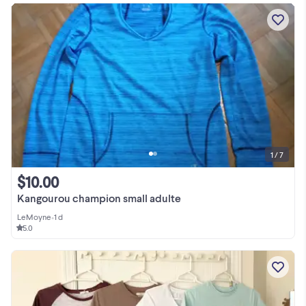
1 / 7
$10.00
Kangourou champion small adulte
LeMoyne
•
1 d
5.0