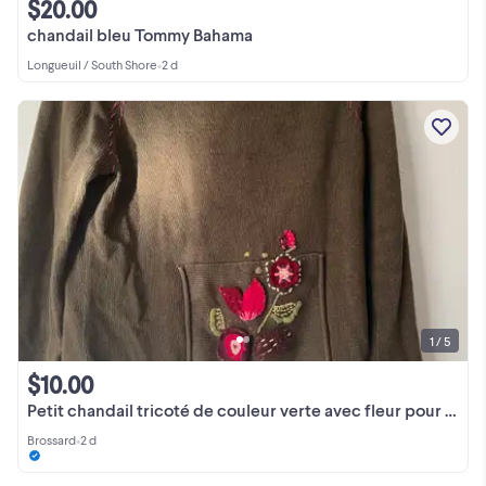
$20.00
chandail bleu Tommy Bahama
Longueuil / South Shore
•
2 d
1 / 5
$10.00
Petit chandail tricoté de couleur verte avec fleur pour femme .
Brossard
•
2 d