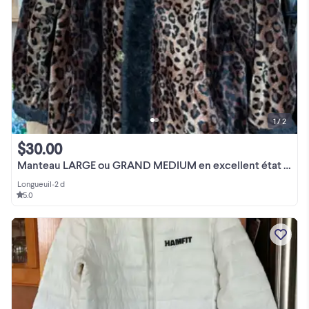
1 / 2
$30.00
Manteau LARGE ou GRAND MEDIUM en excellent état - DISPO À LONGUE
Longueuil
•
2 d
5.0