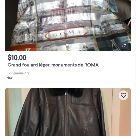
1 / 7
$10.00
Grand foulard léger, monuments de ROMA
Longueuil
•
7 hr
4.9