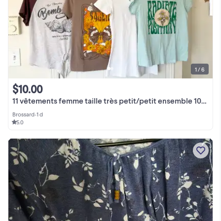
1 / 6
$10.00
11 vêtements femme taille très petit/petit ensemble 10$.Mango,Bu
Brossard
•
1 d
5.0