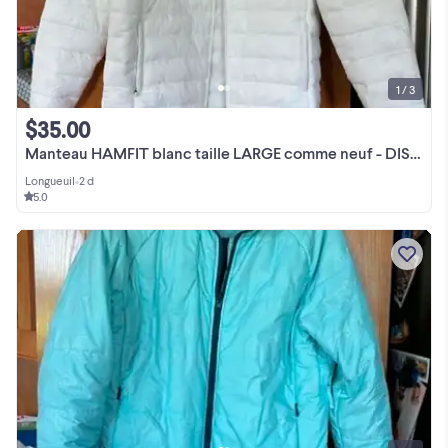
1 / 3
$35.00
Manteau HAMFIT blanc taille LARGE comme neuf - DISPO À LONGUEUIL
Longueuil
•
2 d
5.0