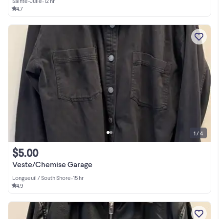
Sainte-Julie
•
12 hr
4.7
1 / 4
$5.00
Veste/Chemise Garage
Longueuil / South Shore
•
15 hr
4.9