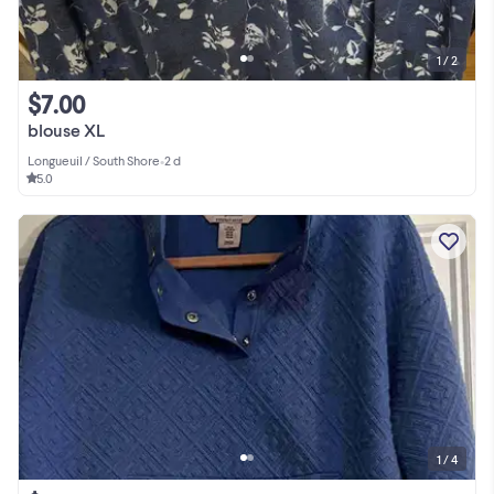
1 / 2
$7.00
blouse XL
Longueuil / South Shore
•
2 d
5.0
1 / 4