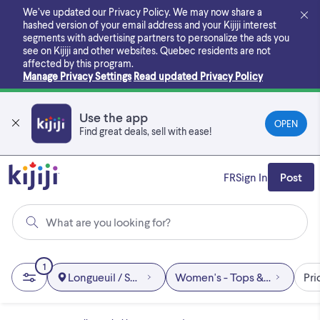
Skip
We’ve updated our Privacy Policy. We may now share a
to
hashed version of your email address and your Kijiji interest
main
segments with advertising partners to personalize the ads you
content
see on Kijiji and other websites.
Quebec residents are not
affected by this program.
Manage Privacy Settings
Read updated Privacy Policy
Use the app
OPEN
Find great deals, sell with ease!
FR
Sign In
Post
What are you looking for?
1
Longueuil / South Shore
Women's - Tops & Outerwear
Pri