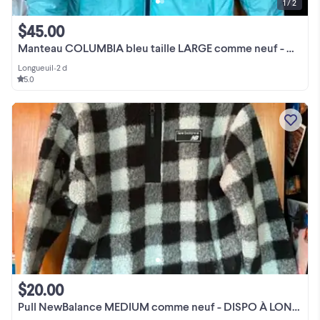
1 / 2
$45.00
Manteau COLUMBIA bleu taille LARGE comme neuf - DISPO À LONGUEUI
Longueuil
•
2 d
5.0
$20.00
Pull NewBalance MEDIUM comme neuf - DISPO À LONGUEUIL