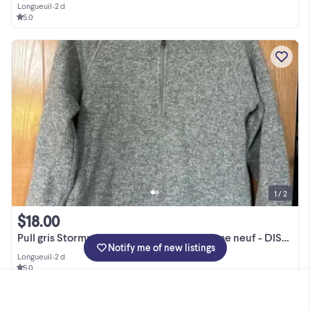
Longueuil
•
2 d
5.0
1 / 2
$18.00
Pull gris Stormpack Sunice MEDIUM comme neuf - DISPO À LONGUEUIL
Notify me of new listings
Longueuil
•
2 d
5.0