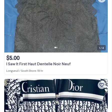
1 / 4
$5.00
I Saw It First Haut Dentelle Noir Neuf
Longueuil / South Shore
•
19 hr