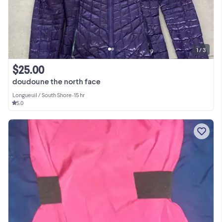
1 / 3
$25.00
doudoune the north face
Longueuil / South Shore
•
15 hr
5.0