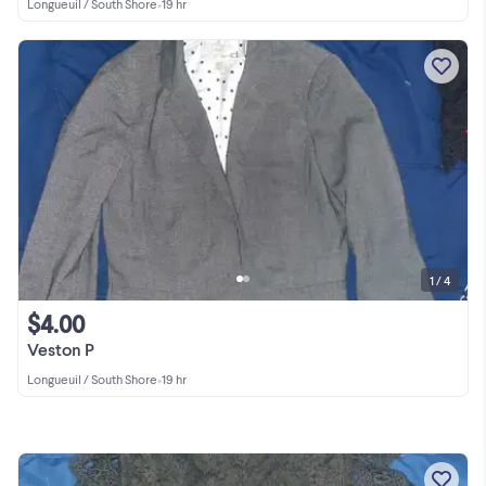
Longueuil / South Shore
•
19 hr
1 / 4
$4.00
Veston P
Longueuil / South Shore
•
19 hr