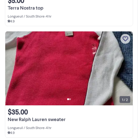
$5.00
Terra Nostra top
Longueuil / South Shore
•
4 hr
4.9
1 / 2
$35.00
New Ralph Lauren sweater
Longueuil / South Shore
•
4 hr
4.9