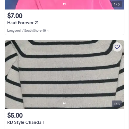
1 / 5
$7.00
Haut Forever 21
Longueuil / South Shore
•
19 hr
1 / 5
$5.00
RD Style Chandail