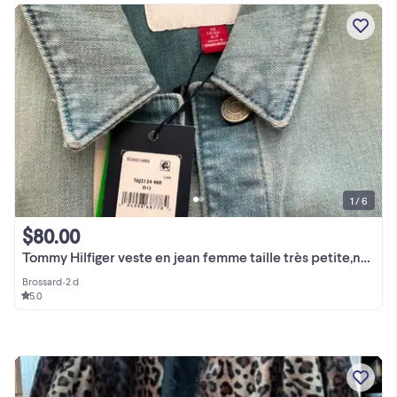
1 / 6
$80.00
Tommy Hilfiger veste en jean femme taille très petite,neuf.
Brossard
•
2 d
5.0