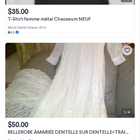
$35.00
T-Shirt femme métal Chaoseum NEUF
Mont-Saint-Hilaire
•
10 hr
4.9
1 / 4
$50.00
BELLEROBE ÀMARIÉE DENTELLE SUR DENTELLE+TRAINE GR 4à6 FEM $50.00