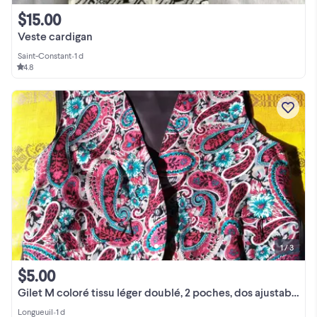
$15.00
Veste cardigan
Saint-Constant
•
1 d
4.8
1 / 3
$5.00
Gilet M coloré tissu léger doublé, 2 poches, dos ajustable
Longueuil
•
1 d