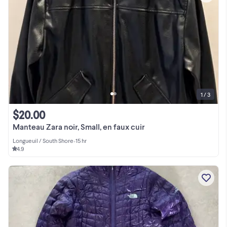
1 / 3
$20.00
Manteau Zara noir, Small, en faux cuir
Longueuil / South Shore
•
15 hr
4.9