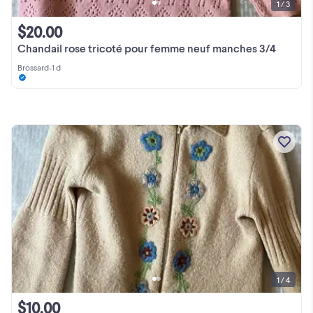
1 / 3
$20.00
Chandail rose tricoté pour femme neuf manches 3/4
Brossard
•
1 d
1 / 4
$10.00