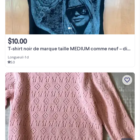
$10.00
T-shirt noir de marque taille MEDIUM comme neuf – dispo à LONGUE
Longueuil
•
1 d
5.0