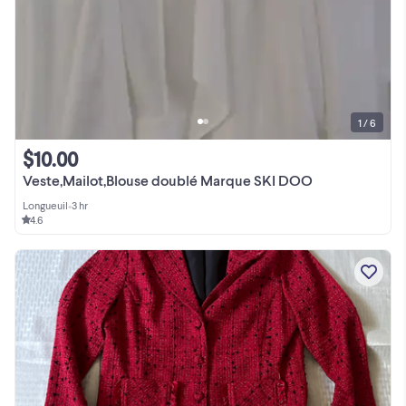
1 / 6
$10.00
Veste,Mailot,Blouse doublé Marque SKI DOO
Longueuil
•
3 hr
4.6