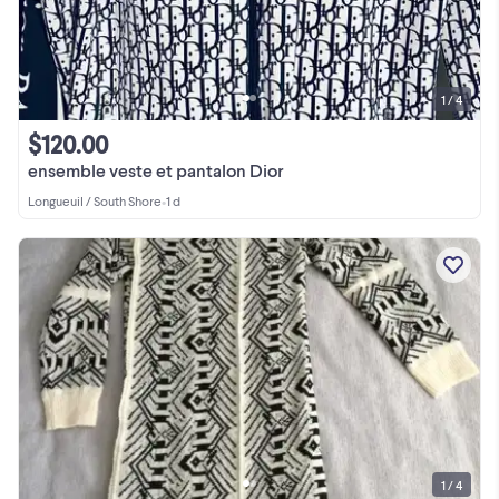
1 / 4
$120.00
ensemble veste et pantalon Dior
Longueuil / South Shore
•
1 d
1 / 4