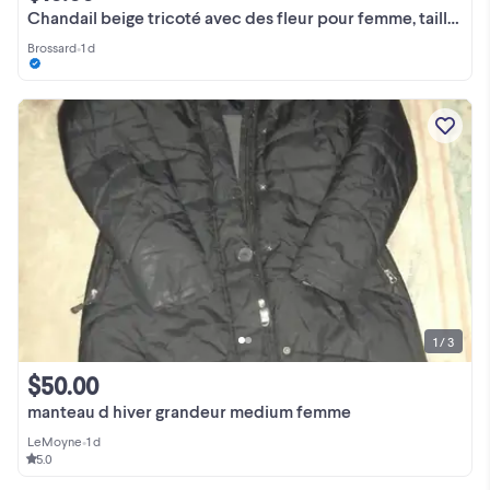
Chandail beige tricoté avec des fleur pour femme, taille petite.
Brossard
•
1 d
1 / 3
$50.00
manteau d hiver grandeur medium femme
LeMoyne
•
1 d
5.0