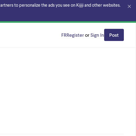
rtners to personalize the ads you see on Kijiji and other websites.
FR
Register
or
Sign In
Post