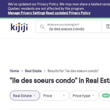
Skip
We’ve updated our Privacy Policy. We may now share a hashed version o
to
Quebec residents are not affected by this program.
main
Manage Privacy Settings
Read updated Privacy Policy
content
What are you looking for?
Home
Real Estate
Results for "ile des soeurs condo"
"ile des soeurs condo" in Real Es
Real Estate
Price
Price type
NEW