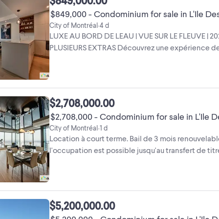
$849,000.00
$849,000 - Condominium for sale in L'Ile De
City of Montréal
4 d
•
LUXE AU BORD DE LEAU | VUE SUR LE FLEUVE | 20
PLUSIEURS EXTRAS Découvrez une expérience de vi
secteurs les plus recherchés de ...
$2,708,000.00
$2,708,000 - Condominium for sale in L'Ile 
City of Montréal
1 d
•
Location à court terme. Bail de 3 mois renouvelabl
l'occupation est possible jusqu'au transfert de tit
comprenant de 1 ...
$5,200,000.00