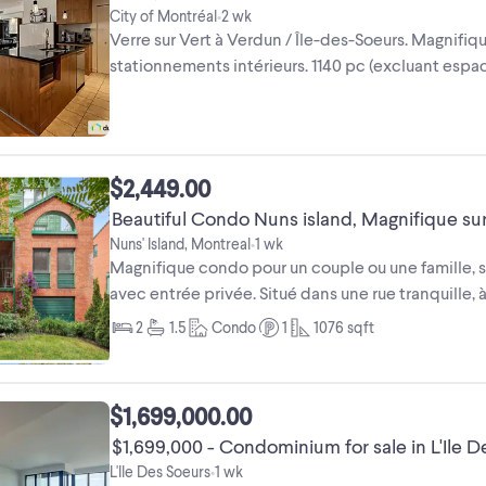
City of Montréal
2 wk
•
Verre sur Vert à Verdun / Île-des-Soeurs. Magnifi
stationnements intérieurs. 1140 pc (excluant espa
ni perte d'espace ...
$2,449.00
Beautiful Condo Nuns island, Magnifique sur 
Nuns' Island, Montreal
1 wk
•
Magnifique condo pour un couple ou une famille, 
avec entrée privée. Situé dans une rue tranquille, 
2
1.5
Condo
1
1076
sqft
$1,699,000.00
$1,699,000 - Condominium for sale in L'Ile 
L'Ile Des Soeurs
1 wk
•