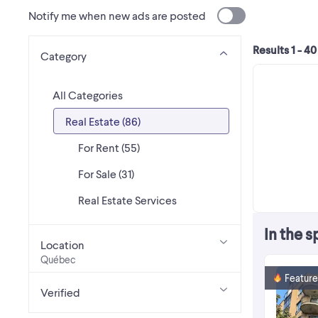
Notify me when new ads are posted
Results 1 - 40
Category
All Categories
Real Estate (86)
For Rent (55)
For Sale (31)
Real Estate Services
In the s
Location
Québec
Featur
Verified