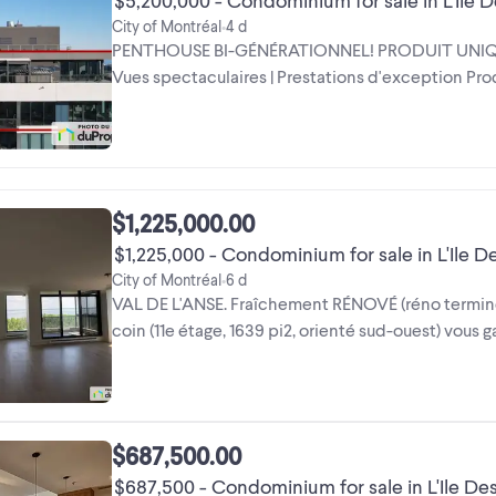
$5,200,000 - Condominium for sale in L'Ile 
City of Montréal
4 d
•
PENTHOUSE BI-GÉNÉRATIONNEL! PRODUIT UNIQUE
Vues spectaculaires | Prestations d'exception Pr
condo penthouse ...
$1,225,000.00
$1,225,000 - Condominium for sale in L'Ile D
City of Montréal
6 d
•
VAL DE L'ANSE. Fraîchement RÉNOVÉ (réno terminé
coin (11e étage, 1639 pi2, orienté sud-ouest) vous
généreuse luminosité du ...
$687,500.00
$687,500 - Condominium for sale in L'Ile De