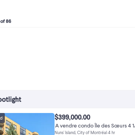
 of 86
potlight
$399,000.00
ed
A vendre condo Île des Sœurs 4 1
Nuns' Island, City of Montréal
4 hr
•