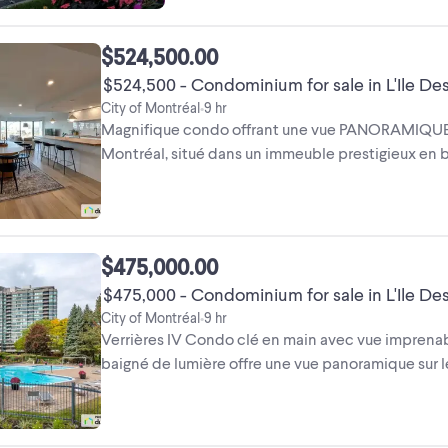
$524,500.00
$524,500 - Condominium for sale in L'Ile De
City of Montréal
9 hr
•
Magnifique condo offrant une vue PANORAMIQUE e
Montréal, situé dans un immeuble prestigieux en b
rénové dans un style ...
$475,000.00
$475,000 - Condominium for sale in L'Ile De
City of Montréal
9 hr
•
Verrières IV Condo clé en main avec vue imprena
baigné de lumière offre une vue panoramique sur l
les pièces. Grâce à sa ...