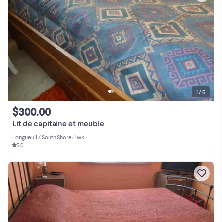
1 / 6
$300.00
Lit de capitaine et meuble
Longueuil / South Shore
•
1 wk
5.0