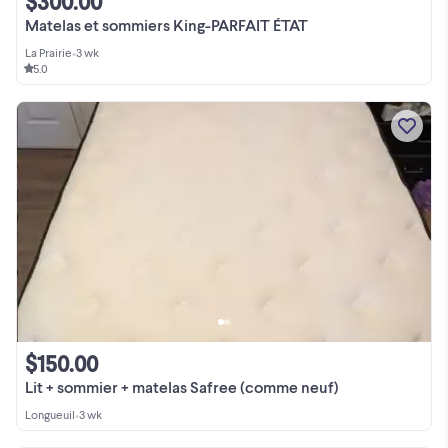
$300.00
Matelas et sommiers King-PARFAIT ÉTAT
La Prairie
•
3 wk
5.0
$150.00
Lit + sommier + matelas Safree (comme neuf)
Longueuil
•
3 wk