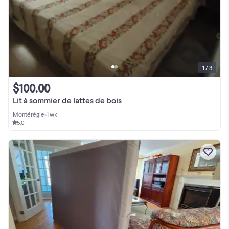
1 / 3
$100.00
Lit à sommier de lattes de bois
Montérégie
•
1 wk
5.0