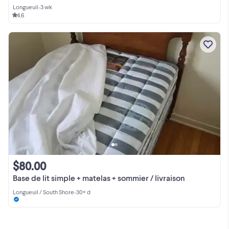
Longueuil
•
3 wk
4.6
$80.00
Base de lit simple + matelas + sommier / livraison
Longueuil / South Shore
•
30+ d