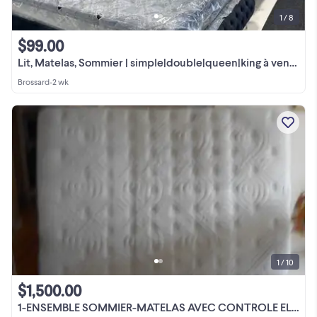
1 / 8
$99.00
Lit, Matelas, Sommier | simple|double|queen|king à vendre
Brossard
•
2 wk
1 / 10
$1,500.00
1-ENSEMBLE SOMMIER-MATELAS AVEC CONTROLE ELECT DE LA TETE DU LIT