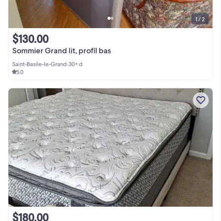
1 / 2
$130.00
Sommier Grand lit, profil bas
Saint-Basile-le-Grand
•
30+ d
5.0
$180.00