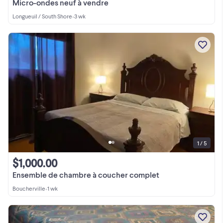
Micro-ondes neuf à vendre
Longueuil / South Shore
•
3 wk
1 / 5
$1,000.00
Ensemble de chambre à coucher complet
Boucherville
•
1 wk