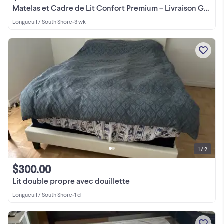
Matelas et Cadre de Lit Confort Premium – Livraison Gratuite & P
Longueuil / South Shore
•
3 wk
1 / 2
$300.00
Lit double propre avec douillette
Longueuil / South Shore
•
1 d