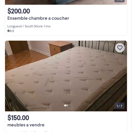
$200.00
Ensemble chambre a coucher
Longueuil / South Shore
•
1 mo
4.9
1 / 7
$150.00
meubles a vendre