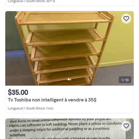
Longueuil / South Shore
•
30+ d
1 / 10
$35.00
Tv Toshiba non intelligent à vendre à 35$
Longueuil / South Shore
•
1 mo