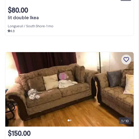
$80.00
lit double Ikea
Longueuil / South Shore
•
1 mo
4.8
1 / 10
$150.00