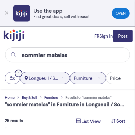
Skip
to
Use the app
OPEN
main
Find great deals, sell with ease!
content
FR
Sign In
Post
1
Longueuil / South Shore
Furniture
Price
Home
Buy & Sell
Furniture
Results for "sommier matelas"
"sommier matelas" in Furniture in Longueuil / South Shore
Sort
List View
25 results