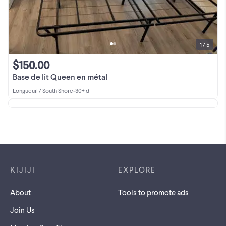
1 / 5
$150.00
Base de lit Queen en métal
Longueuil / South Shore
•
30+ d
Footer links
KIJIJI
EXPLORE
About
Tools to promote ads
Join Us