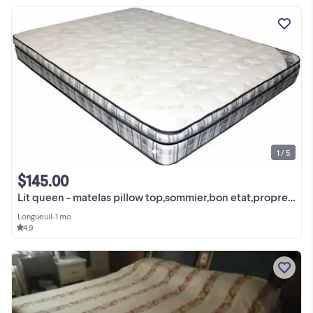
1 / 5
$145.00
Lit queen - matelas pillow top,sommier,bon etat,propre.Livraison
Longueuil
•
1 mo
4.9