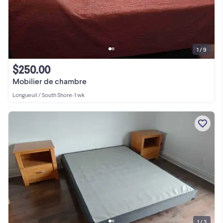
1 / 9
$250.00
Mobilier de chambre
Longueuil / South Shore
•
1 wk
1 / 3