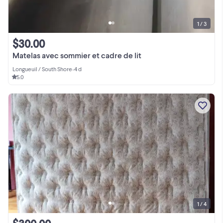
1 / 3
$30.00
Matelas avec sommier et cadre de lit
Longueuil / South Shore
•
4 d
5.0
1 / 4