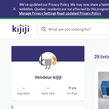
We’ve updated our Privacy Policy. We may now share a hashed v
websites.
Quebec residents are not affected by this program
Skip to main content
Manage Privacy Settings
Read updated Privacy Policy
29 list
Vendeur kijiji
--
--
11 yrs
avg reply
reply rate
on Kijiji