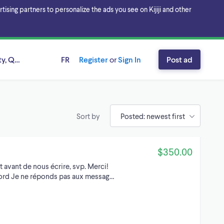
sing partners to personalize the ads you see on Kijiji and other
ty, Québec
FR
Register
or
Sign In
Post ad
Sort by
$350.00
t avant de nous écrire, svp. Merci!
Nord Je ne réponds pas aux messag…