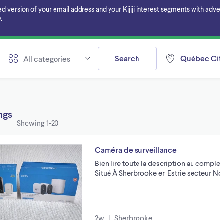
ersion of your email address and your Kijiji interest segments with adverti
.
Search
Québec Ci
All categories
ings
Showing
1-20
Caméra de surveillance
Bien lire toute la description au comple
Situé À Sherbrooke en Estrie secteur 
2w
Sherbrooke