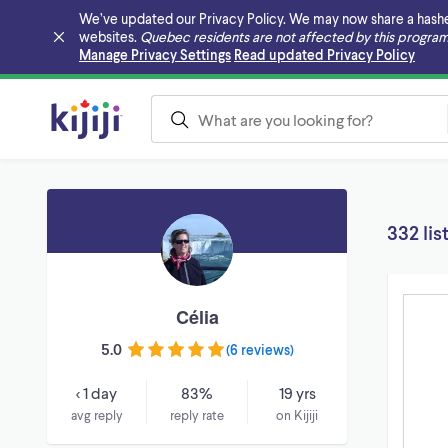
We’ve updated our Privacy Policy. We may now share a hashed v
websites.
Quebec residents are not affected by this program
Skip to main content
Manage Privacy Settings
Read updated Privacy Policy
332 lis
Célia
5.0
(
6 reviews
)
< 1 day
83%
19 yrs
avg reply
reply rate
on Kijiji