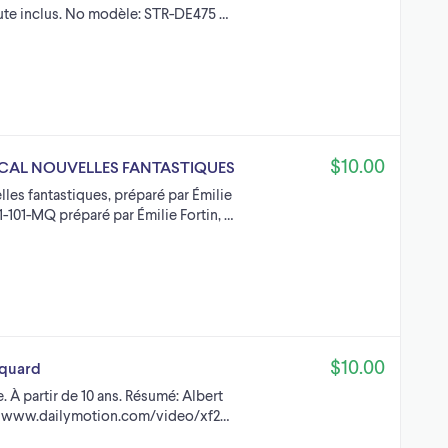
ute inclus. No modèle: STR-DE475 …
$10.00
gep CAL NOUVELLES FANTASTIQUES
lles fantastiques, préparé par Émilie
601-101-MQ préparé par Émilie Fortin, …
$10.00
cquard
e. À partir de 10 ans. Résumé: Albert
on www.dailymotion.com/video/xf2…