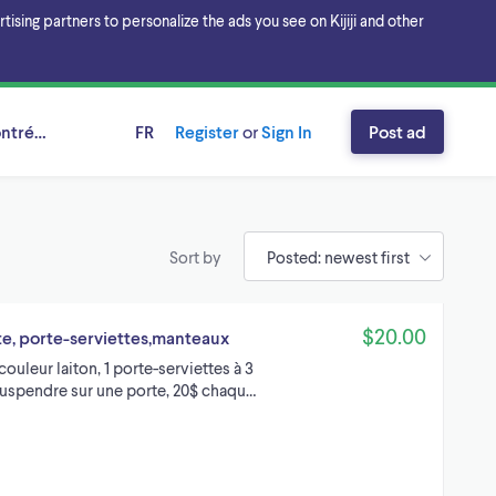
sing partners to personalize the ads you see on Kijiji and other
ntréal, Québec
FR
Register
or
Sign In
Post ad
Sort by
$20.00
te, porte-serviettes,manteaux
uleur laiton, 1 porte-serviettes à 3
 suspendre sur une porte, 20$ chaqu…