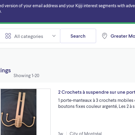
ersion of your email address and your Kijiji interest segments with adverti
.
Search
Greater Mo
All categories
tings
Showing
1-20
2 Crochets à suspendre sur une por
1 porte-manteaux à 3 crochets mobiles co
boutons fixes couleur argenté, Les 2 à
1w
City of Montréal