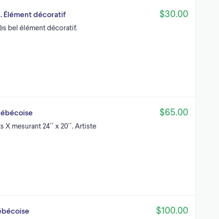
$30.00
ge. Élément décoratif
Très bel élément décoratif.
$65.00
québécoise
s X mesurant 24´´ x 20´´. Artiste
$100.00
uébécoise