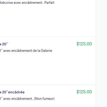
uébécoise avec encâdrement . Parfait
$125.00
 20´´
0´´ avec encâdrement de la Galerie
$125.00
 x 20´´encâdrée
0´´ avec encâdrement . (Non fumeur)