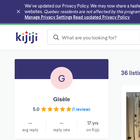
We’ve updated our Privacy Policy. We may now share a hashed v
websites.
Quebec residents are not affected by this program
Skip to main content
Manage Privacy Settings
Read updated Privacy Policy
36 list
G
Gisèle
5.0
(
1 review
)
--
--
17 yrs
avg reply
reply rate
on Kijiji