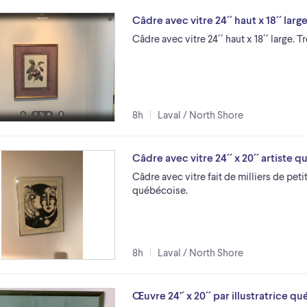
Câdre avec vitre 24´´ haut x 18´´ lar
Câdre avec vitre 24´´ haut x 18´´ large. 
8h
Laval / North Shore
Câdre avec vitre 24´´ x 20´´ artiste 
Câdre avec vitre fait de milliers de petit
québécoise.
8h
Laval / North Shore
Œuvre 24’´ x 20´´ par illustratrice q