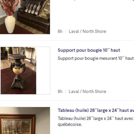
8h
Laval / North Shore
Support pour bougie 10´´ haut
Support pour bougie mesurant 10´´ haut
8h
Laval / North Shore
Tableau (huile) 28´´large x 24´´haut
Tableau (huile) 28´´large x 24´´ haut av
québécoise.