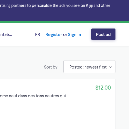
sing partners to personalize the ads you see on Kijiji and other
ntréal, Québec
FR
Register
or
Sign In
Post ad
Sort by
$12.00
mme neuf dans des tons neutres qui