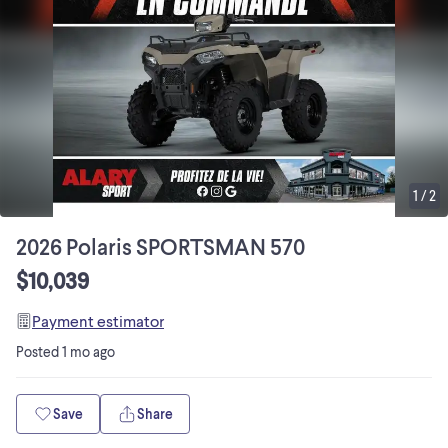
1
/
2
2026 Polaris SPORTSMAN 570
$10,039
Payment estimator
Posted
1 mo ago
Save
Share