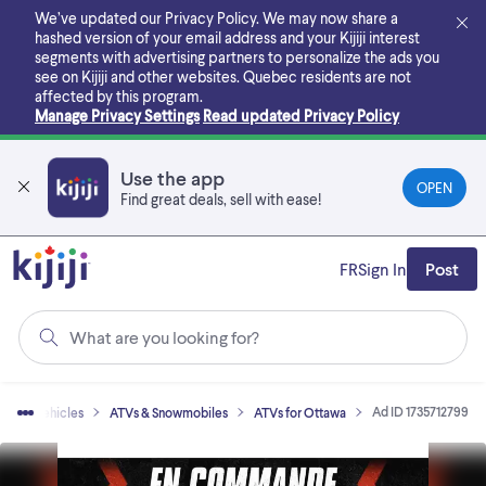
Skip
We’ve updated our Privacy Policy. We may now share a
to
hashed version of your email address and your Kijiji interest
main
segments with advertising partners to personalize the ads you
content
see on Kijiji and other websites.
Quebec residents are not
affected by this program.
Manage Privacy Settings
Read updated Privacy Policy
Use the app
OPEN
Find great deals, sell with ease!
FR
Sign In
Post
What are you looking for?
Ad ID 1735712799
Cars & Vehicles
ATVs & Snowmobiles
ATVs for Ottawa