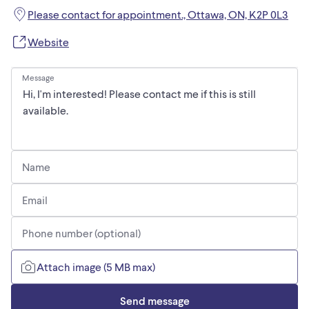
surfaces
Please contact for appointment., Ottawa, ON, K2P 0L3
- Qualité Polaris et réputation éprouvée en VTT
Website
Pourquoi acheter chez Alary Sport ?
Message
- Concessionnaire de confiance à Saint-Jérôme
- Marques officielles : Indian Motorcycle, Mercury, Polaris,
Slingshot, Yamaha
- Équipe accueillante et expérimentée pour vous conseiller
Name
Passez nous voir ou appelez dès aujourd’hui :
Alary Sport
Email
1324 Boulevard Saint-Antoine, Saint-Jérôme, Québec, J7Z
7M2
Phone number (optional)
Téléphone : 450 437-0626
Attach image (5 MB max)
Contactez-nous maintenant pour réserver ce Polaris
SPORTSMAN 570 2026 avant qu’il ne parte !
Send message