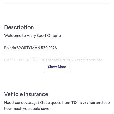
Description
Welcome to Alary Sport Ontario
Polaris SPORTSMAN 570 2026
Ce VTT POLARIS SPORTSMAN 570 2026 est disponible
DÈS MAINTENANT! Contactez-nous au 450-420-
Show More
2707. PDSF: 9,699$ FRAIS DE TRANSPORT, PRÉPARATION
LOGISTIQUE: 1,090$ PROMO DU MOIS POLARIS: RABAIS
DE 750$ PRIX ALARY: 10,039$ + taxes. Détails en magasin.
Plusieurs options de financement disponibles.Téléphonez-
Vehicle Insurance
nous ou visitez-nous pour obtenir la meilleure offre.
Need car coverage? Get a quote from
TD Insurance
and see
how much you could save
Nouveauté : Polaris SPORTSMAN 570 2026 en superbe