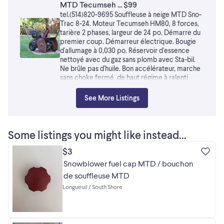
MTD Tecumseh ... $99
tel.(514)820-9695 Souffleuse à neige MTD Sno-
Trac 8-24. Moteur Tecumseh HM80, 8 forces,
tarière 2 phases, largeur de 24 po. Démarre du
premier coup. Démarreur électrique. Bougie
d'allumage à 0,030 po. Réservoir d'essence
nettoyé avec du gaz sans plomb avec Sta-bil.
Ne brûle pas d'huile. Bon accélérateur, marche
sans choke fermé, de haut régime à ralenti
faible. Bon clutch, disque de friction, avant et
arrière. Peinture originale. Pneus gonflés. POUR
See More Listings
DES PIÈCES OU POUR
RÉPARER/RESTAURATION Téléphone
seulement. Je ne réponds pas au l'email. MON
TÉLÉPHONE NE REÇOIT PAS DE TEXTOS OU
Some listings you might like instead...
D'EMAIL. JE PEUX ÊTRE CONTACTÉ PAR
TÉLÉPHONE VOCAL UNIQUEMENT.
$3
Snowblower fuel cap MTD / bouchon
de souffleuse MTD
Longueuil / South Shore