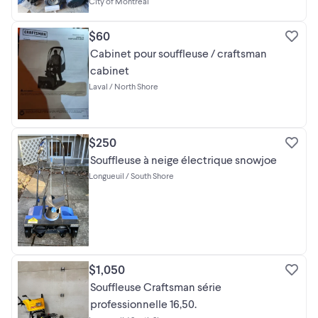
City of Montréal
$60
Cabinet pour souffleuse / craftsman
cabinet
Laval / North Shore
$250
Souffleuse à neige électrique snowjoe
Longueuil / South Shore
$1,050
Souffleuse Craftsman série
professionnelle 16,50.