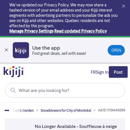
Skip
We’ve updated our Privacy Policy. We may now share a
to
hashed version of your email address and your Kijiji interest
main
segments with advertising partners to personalize the ads you
content
see on Kijiji and other websites.
Quebec residents are not
affected by this program.
Manage Privacy Settings
Read updated Privacy Policy
Use the app
OPEN
Find great deals, sell with ease!
FR
Sign In
Post
What are you looking for?
Ad ID 1734445286
e - Outdoor & Garden
Snowblowers for City of Montréal
No Longer Available - Souffleuse à neige