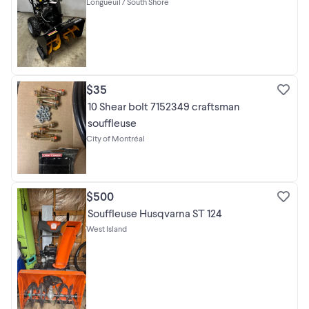
Longueuil / South Shore
$35
10 Shear bolt 7152349 craftsman
souffleuse
City of Montréal
$500
Souffleuse Husqvarna ST 124
West Island