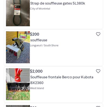
Strap de souffleuse gates 5L380k
City of Montréal
$200
souffleuse
Longueuil / South Shore
$2,000
Souffleuse frontale Berco pour Kubota
BX2360
West Island