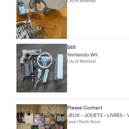
City of Montréal
$65
Nintendo Wii
City of Montréal
Please Contact
JEUX - JOUETS - LIVRES -
Laval / North Shore