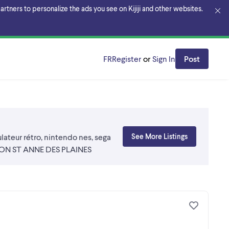
rtners to personalize the ads you see on Kijiji and other websites.
FR
Register
or
Sign In
Post
lateur rétro, nintendo nes, sega
See More Listings
AISON ST ANNE DES PLAINES