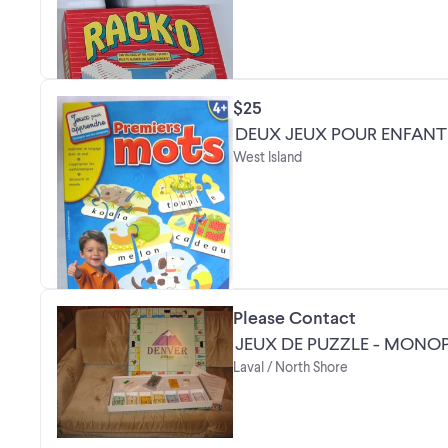
$25
DEUX JEUX POUR ENFA
West Island
Please Contact
JEUX DE 
Laval / North Shore