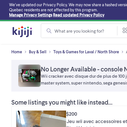
Skip
We’ve updated our Privacy Policy. We may now share a hashed version o
to
Quebec residents are not affected by this program.
main
Manage Privacy Settings
Read updated Privacy Policy
content
What are you looking for?
Home
Buy & Sell
Toys & Games for Laval / North Shore
No Longer Available - console N
Wii cracker avec disque dur de plus de 100 j
master system, super nintendo, sega gene
Some listings you might like instead...
$200
Jeu wii avec accessoires et