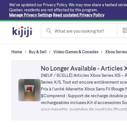
Skip
We’ve updated our Privacy Policy. We may now share a hashed version o
to
Quebec residents are not affected by this program.
main
Manage Privacy Settings
Read updated Privacy Policy
content
What are you looking for?
Home
Buy & Sell
Video Games & Consoles
Xbox Series 
No Longer Available - Articles X
​[NEUF / SCELLÉ] Articles Xbox Series X|S – À 
Series X/S. Tout est encore entièrement scellé
Prix à l'unité : ​Manette Xbox Sans Fil (Rouge
$ ​Comprend : Support de recharge double po
rechargeables incluses. ​Kit d'accessoires Sur
pour manette, poignées de joysticks (thumb g
seulement 80 $ au lieu de 125 $ ! Une excellent
Environnement : Maison non-fumeur ​Paiement