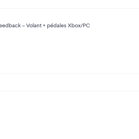
-moi un message pour planifier le ramassage
eedback – Volant + pédales Xbox/PC