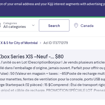
f your email address and your Kijiji interest segments with advertising pa
Categories
Search
Canada
All categories
X & S for City of Montréal
Ad ID 1737712179
box Series X|S –Neuf -... $80
l'unité ou en Lot ! ​Description ​Bonjour ! Je vends plusieurs arti
 dans l'emballage d'origine, jamais ouvert. Parfait pour offrir ou p
 Pulse) : 50 (Valeur en magasin + taxes : ~85) ​Poste de recharge mu
ur manettes, fentes de ventilation pour la console, ports USB su
ge Starterpack (12 pièces) : 15 $ ​Comprend : Étui de transport rig
rips) et câble de recharge. ​ PROMOTION SPÉCIALE LOT : ​Prenez le
e affaire pour un setup complet et neuf. ​Détails importants : ​État :
 : En argent comptant (Cash) ou virement Interac ​Ramassage : À