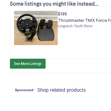
2N6 ​Premier arrivé, premier servi ! Envoyez
Some listings you might like instead...
$135
Thrustmaster TMX Force F
Longueuil / South Shore
See More Listings