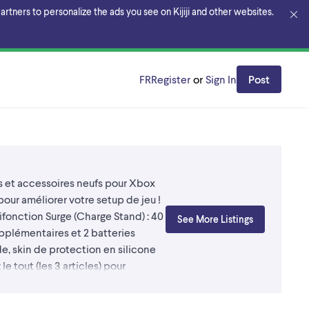
rtners to personalize the ads you see on Kijiji and other websites.
FR
Register
or
Sign In
Post
cles et accessoires neufs pour Xbox
our améliorer votre setup de jeu ! ​
ltifonction Surge (Charge Stand) : 40
See More Listings
pplémentaires et 2 batteries
ide, skin de protection en silicone
 tout (les 3 articles) pour
 10/10 (Neuf, boîtes scellées) ​
 venir chercher au code postal H1X