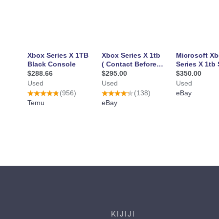
Footer links
KIJIJI