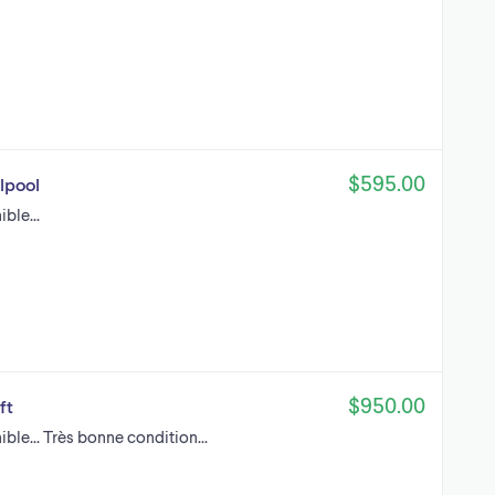
$595.00
lpool
ble...
$950.00
ft
ible... Très bonne condition...