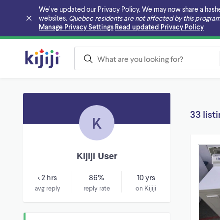
We’ve updated our Privacy Policy. We may now share a hashed v
websites.
Quebec residents are not affected by this program
Skip to main content
Manage Privacy Settings
Read updated Privacy Policy
33 list
K
Kijiji User
< 2 hrs
86%
10 yrs
avg reply
reply rate
on Kijiji