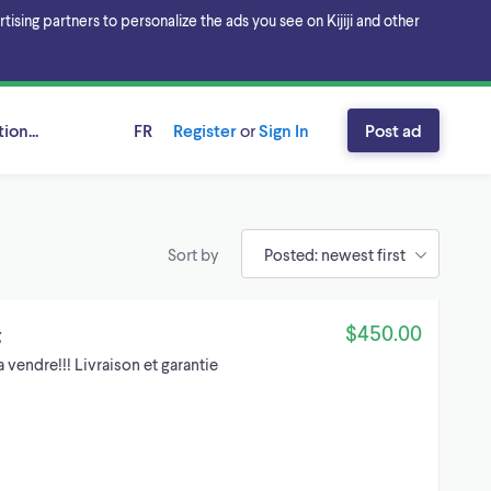
sing partners to personalize the ads you see on Kijiji and other
ion...
FR
Register
or
Sign In
Post ad
Sort by
$450.00
g
vendre!!! Livraison et garantie