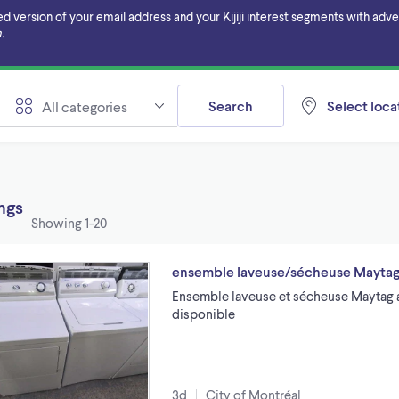
ersion of your email address and your Kijiji interest segments with adverti
.
Search
Select locat
All categories
ings
Showing
1-20
ensemble laveuse/sécheuse Mayta
Ensemble laveuse et sécheuse Maytag a 
disponible
3d
City of Montréal